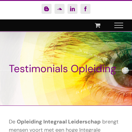
Ga
Blogger
SoundCloud
LinkedIn
Facebook
naar
inhoud
Testimonials Opleiding
De
Opleiding Integraal Leiderschap
brengt
mensen voort met een hoge Integrale