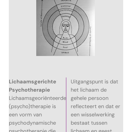
Lichaamsgerichte
Uitgangspunt is dat
Psychotherapie
het lichaam de
Lichaamsgeoriënteerde
gehele persoon
(psycho)therapie is
reflecteert en dat er
een vorm van
een wisselwerking
psychodynamische
bestaat tussen
psychotherapie die
lichaam en geest.