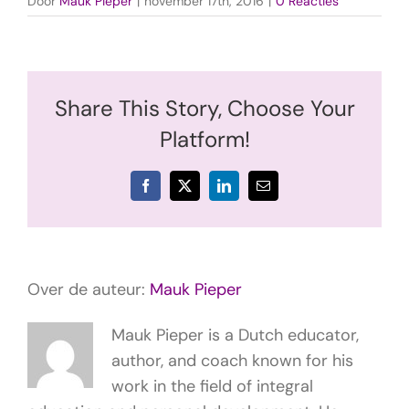
Door
Mauk Pieper
|
november 17th, 2016
|
0 Reacties
Share This Story, Choose Your
Platform!
Facebook
X
LinkedIn
E-
mail
Over de auteur:
Mauk Pieper
Mauk Pieper is a Dutch educator,
author, and coach known for his
work in the field of integral