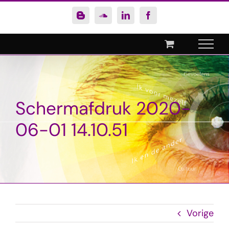
Ga
Blogger
SoundCloud
LinkedIn
Facebook
naar
inhoud
Schermafdruk 2020-
06-01 14.10.51
Vorige