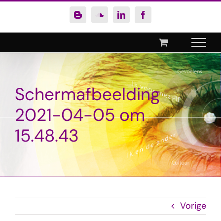
Ga
Blogger
SoundCloud
LinkedIn
Facebook
naar
inhoud
Schermafbeelding
2021-04-05 om
15.48.43
Vorige