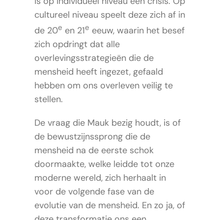
is op individueel niveau een crisis. Op
cultureel niveau speelt deze zich af in
e
e
de 20
en 21
eeuw, waarin het besef
zich opdringt dat alle
overlevingsstrategieën die de
mensheid heeft ingezet, gefaald
hebben om ons overleven veilig te
stellen.
De vraag die Mauk bezig houdt, is of
de bewustzijnssprong die de
mensheid na de eerste schok
doormaakte, welke leidde tot onze
moderne wereld, zich herhaalt in
voor de volgende fase van de
evolutie van de mensheid. En zo ja, of
deze transformatie ons een