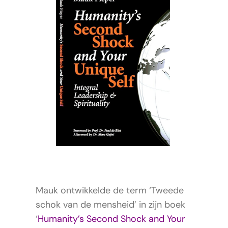
Mauk ontwikkelde de term ‘Tweede
schok van de mensheid’ in zijn boek
‘
Humanity’s Second Shock and Your