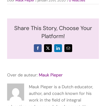
Door
Mauk Pieper
|
januari 25th, 2020
|
0 Reacties
Share This Story, Choose Your
Platform!
Facebook
X
LinkedIn
E-
mail
Over de auteur:
Mauk Pieper
Mauk Pieper is a Dutch educator,
author, and coach known for his
work in the field of integral