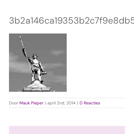
3b2a146ca19353b2c7f9e8db
Door
Mauk Pieper
|
april 2nd, 2014
|
0 Reacties