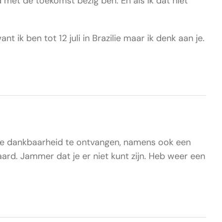
 met de toekomst bezig ben. En als ik dat niet
want ik ben tot 12 juli in Brazilie maar ik denk aan je.
m je dankbaarheid te ontvangen, namens ook een
rd. Jammer dat je er niet kunt zijn. Heb weer een