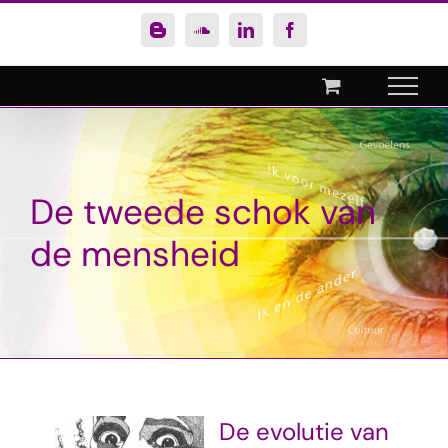
Ga
Blogger
SoundCloud
LinkedIn
Facebook
naar
inhoud
De tweede schok van
de mensheid
De evolutie van