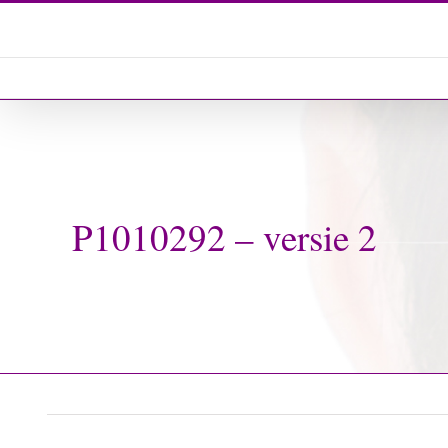
Ga
naar
inhoud
P1010292 – versie 2