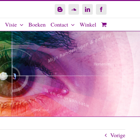
Blogger
SoundCloud
LinkedIn
Facebook
Visie
Boeken
Contact
Winkel
Vorige