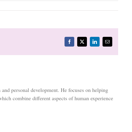
Facebook
X
LinkedIn
E-
mail
on and personal development. He focuses on helping
 which combine different aspects of human experience