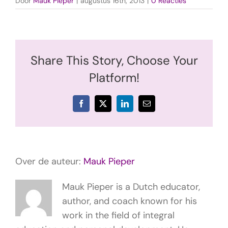
Door
Mauk Pieper
|
augustus 16th, 2013
|
0 Reacties
Share This Story, Choose Your
Platform!
Facebook
X
LinkedIn
E-
mail
Over de auteur:
Mauk Pieper
Mauk Pieper is a Dutch educator,
author, and coach known for his
work in the field of integral