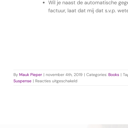
Wil je naast de automatische geg
factuur, laat dat mij dat s.v.p. wet
By
Mauk Pieper
|
november 4th, 2019
|
Categories:
Books
|
Ta
voor
Suspense
|
Reacties uitgeschakeld
Bewust
Leiding
over
je
Leven
leren
nemen