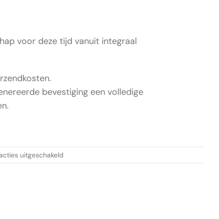
hap voor deze tijd vanuit integraal
erzendkosten.
enereerde bevestiging een volledige
en.
voor
acties uitgeschakeld
Het
Centaurproces