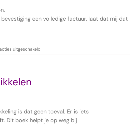
n.
evestiging een volledige factuur, laat dat mij dat
voor
acties uitgeschakeld
Humanity’s
Second
Shock
ikkelen
keling is dat geen toeval. Er is iets
t. Dit boek helpt je op weg bij