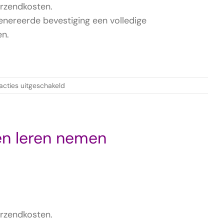
erzendkosten.
enereerde bevestiging een volledige
en.
voor
acties uitgeschakeld
Bewuste
je
potentieel
ontwikkelen
en leren nemen
erzendkosten.