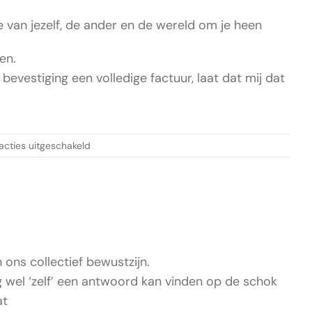
e van jezelf, de ander en de wereld om je heen
en.
evestiging een volledige factuur, laat dat mij dat
voor
acties uitgeschakeld
Integral
Spiritualiteit
n ons collectief bewustzijn.
 wel ‘zelf’ een antwoord kan vinden op de schok
at