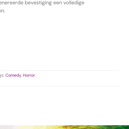
enereerde bevestiging een volledige
en.
gs:
Comedy
,
Horror
,