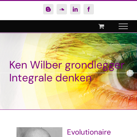
Ga
Blogger
SoundCloud
LinkedIn
Facebook
naar
inhoud
Ken Wilber grondlegger
Integrale denken
Evolutionaire