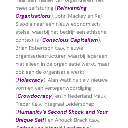
naar een manier van organiseren met
meer zelfsturing (
Reinventing
Organisations
), John Mackey en Raj
Sisodia naar een nieuw economisch
stelsel waarbij het bedrijf een ethische
context is (
Conscious Capitalism
),
Brian Robertson t.a.v. nieuwe
organisatiestructuren waarbij iedereen
niet alleen in de organisatie werkt, maar
ook aan de organisatie werkt
(
Holacracy
), Alan Watkins t.a.v. nieuwe
vormen van vertegenwoordiging
(
Crowdocracy
) en in Nederland Mauk
Pieper t.a.v. Integraal Leiderschap
(
Humanity’s Second Shock and Your
Unique Self
) en Anouck Brack t.a.v.