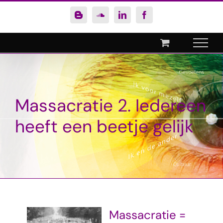
Ga
Blogger
SoundCloud
LinkedIn
Facebook
naar
inhoud
Massacratie 2. Iedereen
heeft een beetje gelijk
Massacratie =